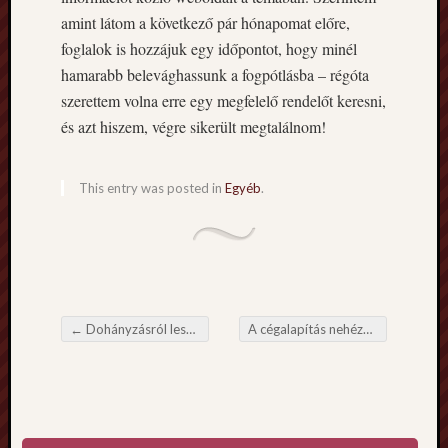
amint látom a következő pár hónapomat előre,
foglalok is hozzájuk egy időpontot, hogy minél
hamarabb belevághassunk a fogpótlásba – régóta
szerettem volna erre egy megfelelő rendelőt keresni,
és azt hiszem, végre sikerült megtalálnom!
This entry was posted in
Egyéb
.
←
Dohányzásról leszokás keményebb, mint a legszigorúbb fogyókúra
A cégalapítás nehéznek tűnt, míg nem találkoztam velük
Post navigation