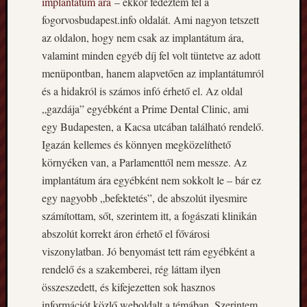
implantátum ára
– ekkor fedeztem fel a
fogorvosbudapest.info oldalát.
Ami nagyon tetszett
Egyéb
az oldalon, hogy nem csak az implantátum ára,
valamint minden egyéb díj fel volt tüntetve az adott
Címkék
menüpontban, hanem alapvetően az implantátumról
és a hidakról is számos infó érhető el. Az oldal
zsugorfólia
„gazdája” egyébként a Prime Dental Clinic, ami
zsugorfólia
egy Budapesten, a Kacsa utcában található rendelő.
ár
Igazán kellemes és könnyen megközelíthető
környéken van, a Parlamenttől nem messze. Az
implantátum ára egyébként nem sokkolt le – bár ez
egy nagyobb „befektetés”, de abszolút ilyesmire
számítottam, sőt, szerintem itt, a fogászati klinikán
abszolút korrekt áron érhető el fővárosi
viszonylatban. Jó benyomást tett rám egyébként a
rendelő és a szakemberei, rég láttam ilyen
összeszedett, és kifejezetten sok hasznos
információt közlő weboldalt a témában. Szerintem