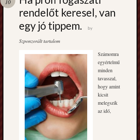
10
rendelőt keresel, van
Legutóbb
bejegyzé
egy jó tippem.
by
Fronius
Argeno
Szponzorált tartalom
125.0
ipari
Számomra
napele
egyértelmű
rendsz
minden
Ha
tavasszal,
sürgős
a
hogy amint
zárcsere
kicsit
az
melegszik
ára
az idő,
is
megnőh
Vidéki
üzema