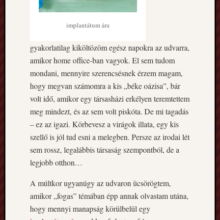
Az
amper
bővítés
implantátum ára
nekem
olyan,
gyakorlatilag kiköltözöm egész napokra az udvarra,
mint
amikor home office-ban vagyok. El sem tudom
a
mondani, mennyire szerencsésnek érzem magam,
varázsl
hogy megvan számomra a kis „béke oázisa”, bár
A
volt idő, amikor egy társasházi erkélyen teremtettem
szülőv
lett
meg mindezt, és az sem volt piskóta. De mi tagadás
a
– ez az igazi. Körbevesz a virágok illata, egy kis
cégem
szellő is jól tud esni a melegben. Persze az irodai lét
székhe
sem rossz, legalábbis társaság szempontból, de a
a
legjobb otthon…
kevese
adó
A múltkor ugyanúgy az udvaron ücsörögtem,
miatt
amikor „fogas” témában épp annak olvastam utána,
hogy mennyi manapság körülbelül egy
Kategóri