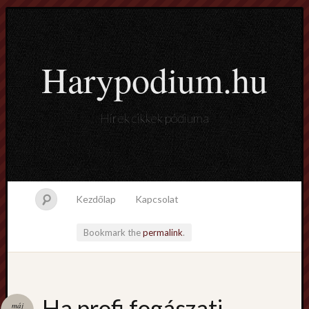
Harypodium.hu
Hírek cikkek pódiuma
Kezdőlap
Kapcsolat
Bookmark the
permalink
.
Ha profi fogászati
máj