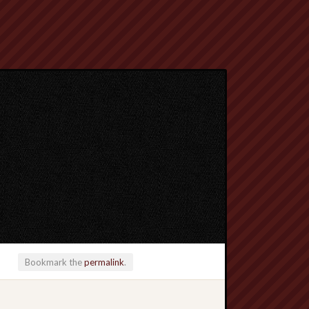
Bookmark the
permalink
.