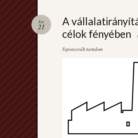
A vállalatirányí
Sze
21
célok fényében
Szponzorált tartalom