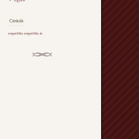
Címkék
zsugorfólia
zsugorfólia ár