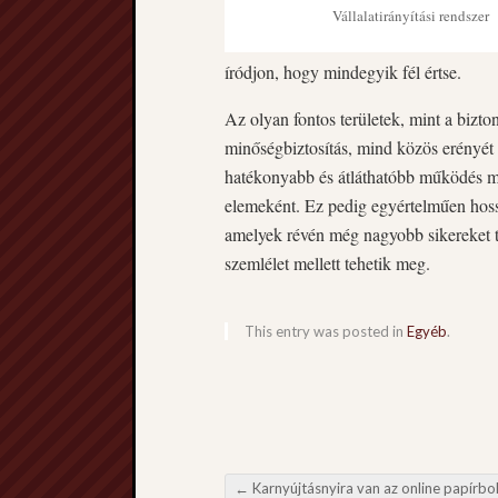
Vállalatirányítási rendszer
íródjon, hogy mindegyik fél értse.
Az olyan fontos területek, mint a biz
minőségbiztosítás, mind közös erényét 
hatékonyabb és átláthatóbb működés mia
elemeként. Ez pedig egyértelműen hossz
amelyek révén még nagyobb sikereket 
szemlélet mellett tehetik meg.
This entry was posted in
Egyéb
.
←
Karnyújtásnyira van az online papírbo