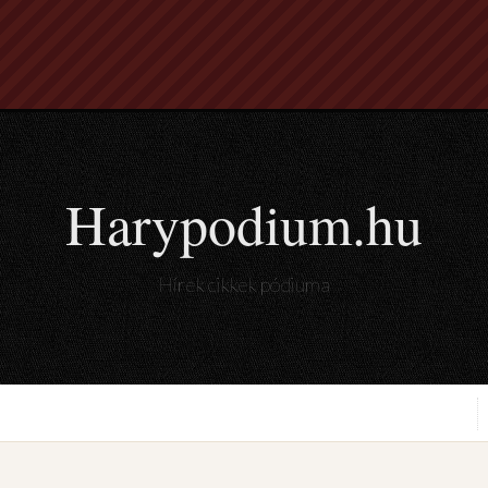
Harypodium.hu
Hírek cikkek pódiuma