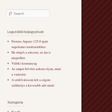
Legutóbbi bejegyzések
Fronius Argeno 125.0 ipari
napelemes rendszerekhez
Ha sürgős a zárcsere, az ára is
megnőhet.
Vidéki üzemanyag
Az amper bővítés nekem olyan, mint
a varázslat
A szülővárosom lett a cégem
székhelye a kevesebb adó miatt
Kategória
Egyéb